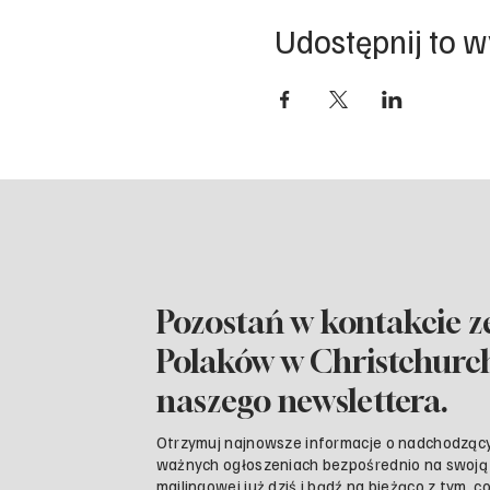
Udostępnij to 
Pozostań w kontakcie z
Polaków w Christchurch,
naszego newslettera.
Otrzymuj najnowsze informacje o nadchodzący
ważnych ogłoszeniach bezpośrednio na swoją s
mailingowej już dziś i bądź na bieżąco z tym, c