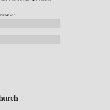
Nazwisko
*
hurch