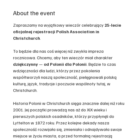
About the event
Zapraszamy na wyjątkowy wieczór celebrujący 
25-lecie 
oficjalnej rejestracji Polish Association in 
Christchurch
.
To będzie dla nas coś więcej niż zwykła impreza 
rocznicowa. Chcemy, aby ten wieczór miał charakter 
dziękczynny
 — 
od Polonii dla Polonii
. Będzie to czas 
wdzięczności dla ludzi, którzy przez pokolenia 
współtworzyli naszą społeczność, pielęgnowali polską 
kulturę, język, tradycje i poczucie wspólnoty tutaj, w 
Christchurch.
Historia Polonii w Christchurch sięga znacznie dalej niż roku 
2001. Jej początki prowadzą nas aż do XIX wieku i 
pierwszych polskich osadników, którzy przypłynęli do 
Lyttelton w 1872 roku. Przez kolejne dekady nasza 
społeczność rozwijała się, zmieniała i odnajdywała swoje 
miejsce w życiu miasta, a przed formalną rejestracją 