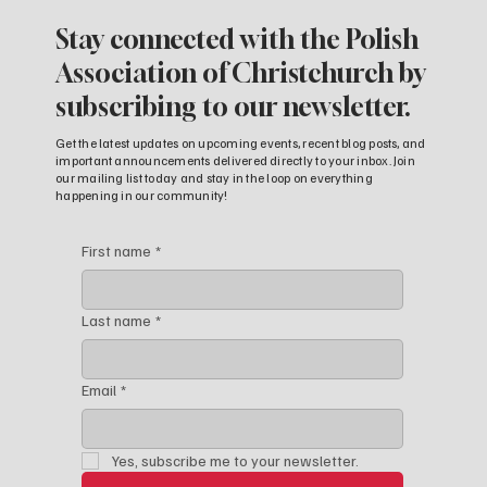
Stay connected with the Polish
Association of Christchurch by
subscribing to our newsletter.
Get the latest updates on upcoming events, recent blog posts, and
important announcements delivered directly to your inbox. Join
our mailing list today and stay in the loop on everything
happening in our community!
First name
*
Last name
*
Email
*
Yes, subscribe me to your newsletter.