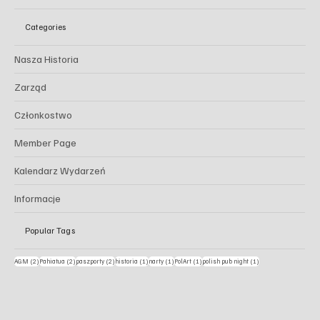
Categories
Nasza Historia
Zarząd
Członkostwo
Member Page
Kalendarz Wydarzeń
Informacje
Popular Tags
2 posty
2 posty
2 posty
1 post
1 post
1 post
1 post
AGM
(2)
Pahiatua
(2)
paszporty
(2)
historia
(1)
narty
(1)
PolArt
(1)
polish pub night
(1)