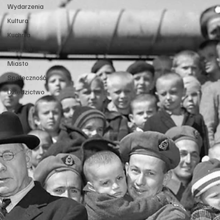
Wydarzenia
Kultura
Kuchnia
Podróże
Miasto
Społeczność
Dziedzictwo